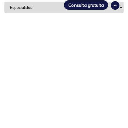
Consulta gratuita
Acepto los
términos y condiciones
* Al enviar el formulario, usted declara de manera explícita y bajo su
pleno conocimiento que ha leído, comprendido y aceptado
plenamente los términos y condiciones, así como las políticas de
privacidad de nuestra firma legal.