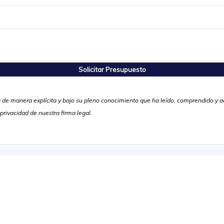
ara de manera explícita y bajo su pleno conocimiento que ha leído, comprendido y
 privacidad de nuestra firma legal.
 calidad nunca es un accidente; siempre es el resultado 
esfuerzo inteligente
John Ruskin