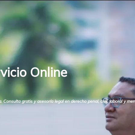
vicio Online
onsulta gratis y asesoría legal en derecho penal, civil, laboral y merc