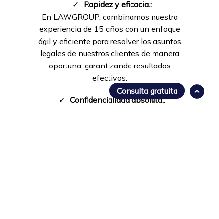
✓
Rapidez y eficacia.:
En LAWGROUP, combinamos nuestra
experiencia de 15 años con un enfoque
ágil y eficiente para resolver los asuntos
legales de nuestros clientes de manera
oportuna, garantizando resultados
efectivos.
Consulta gratuita
✓
Confidencialidad absoluta.:
LAWGROUP garantiza confidencialidad
absoluta mediante estrictos protocolos
legales y éticos, asegurando que la
información de nuestros clientes se
mantenga segura y protegida en todo
momento.
✓
Estrategia orientada a soluciones:
En LAWGROUP, nuestra experiencia,