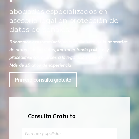
abogados especializados en
asesoría legal en protección de
datos personales.
Brindamos asesoramiento en cumplimiento de la normativa
de protección de datos, implementando políticas y
procedimientos acordes a la legislación vigente.
Más de 15 años de experiencia
Primera consulta gratuita
Consulta Gratuita