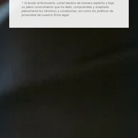
* Al enviar el formulario, usted declara de manera explícita y bajo
su pleno conocimiento que ha leído, comprendido y aceptado
plenamente los términos y condiciones, así como las políticas de
privacidad de nuestra firma legal.