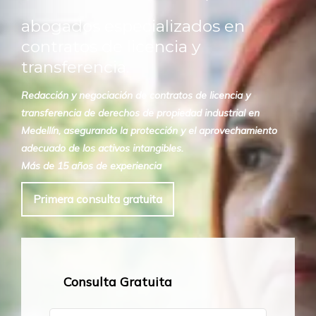
abogados especializados en
contratos de licencia y
transferencia.
Redacción y negociación de contratos de licencia y
transferencia de derechos de propiedad industrial en
Medellín, asegurando la protección y el aprovechamiento
adecuado de los activos intangibles.
Más de 15 años de experiencia
Primera consulta gratuita
Consulta Gratuita