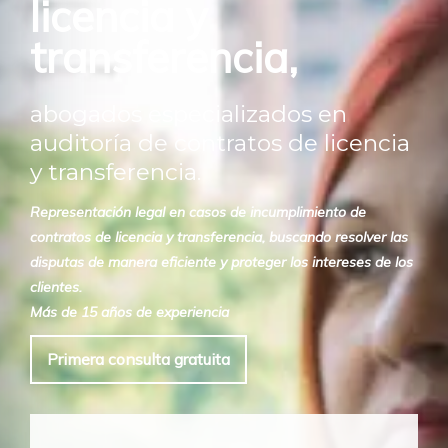
licencia y
transferencia,
abogados especializados en
auditoría de contratos de licencia
y transferencia.
Representación legal en casos de incumplimiento de
contratos de licencia y transferencia, buscando resolver las
disputas de manera eficiente y proteger los intereses de los
clientes.
Más de 15 años de experiencia
Primera consulta gratuita