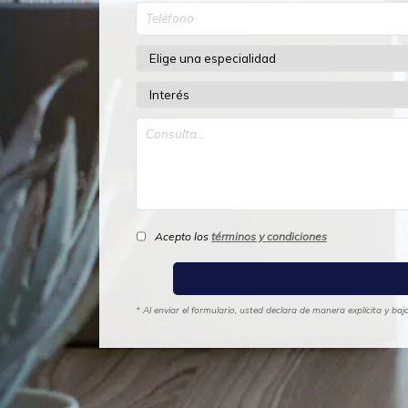
Acepto los
términos y condiciones
* Al enviar el formulario, usted declara de manera explícita y b