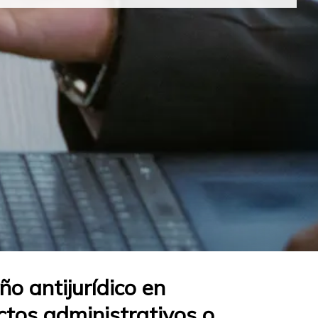
ño antijurídico en
tos administrativos o