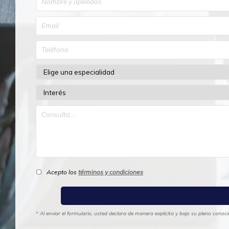
Acepto los
términos y condiciones
* Al enviar el formulario, usted declara de manera explícita y bajo su pleno cono