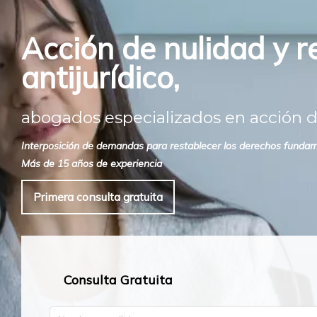
Acción de nulidad y r
antijurídico,
abogados especializados en acción de
Interposición de demandas para restablecer los derechos fundamen
Más de 15 años de experiencia
Primera consulta gratuita
Consulta Gratuita