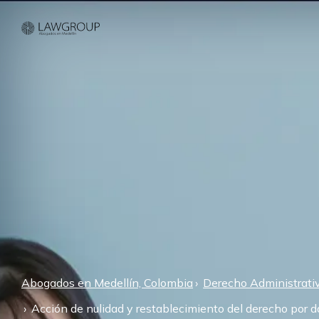
Abogados en Medellín, Colombia
Derecho Administrati
Acción de nulidad y restablecimiento del derecho por da