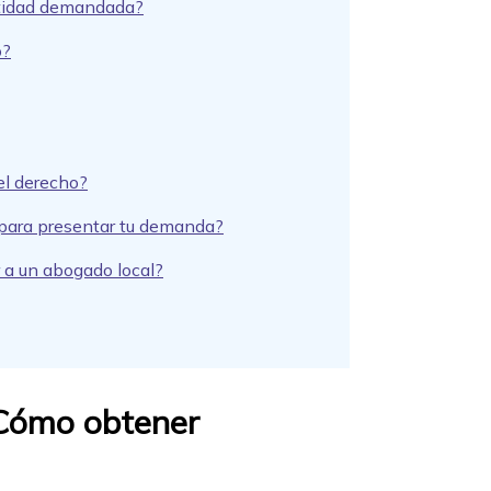
entidad demandada?
o?
el derecho?
r para presentar tu demanda?
r a un abogado local?
¿Cómo obtener