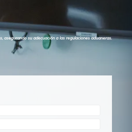
os, asegurando su adecuación a las regulaciones aduaneras.