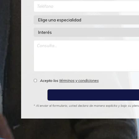
Acepto los
términos y condiciones
* Al enviar el formulario, usted declara de manera explícita y bajo su pl