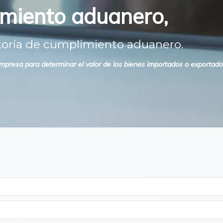
imiento aduanero,
toría de cumplimiento aduanero.
 empresa para determinar el valor de los bienes importados o exportad