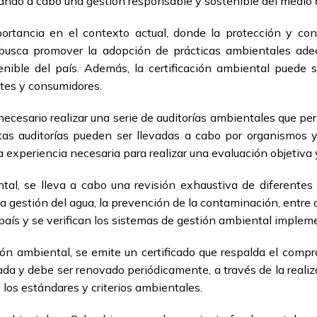
vando a cabo una gestión responsable y sostenible del medio
mportancia en el contexto actual, donde la protección y 
e busca promover la adopción de prácticas ambientales ade
tenible del país. Además, la certificación ambiental puede
ntes y consumidores.
necesario realizar una serie de auditorías ambientales que pe
Estas auditorías pueden ser llevadas a cabo por organismos 
 experiencia necesaria para realizar una evaluación objetiva y
ntal, se lleva a cabo una revisión exhaustiva de diferent
 la gestión del agua, la prevención de la contaminación, entre
país y se verifican los sistemas de gestión ambiental implem
ción ambiental, se emite un certificado que respalda el com
ada y debe ser renovado periódicamente, a través de la reali
los estándares y criterios ambientales.