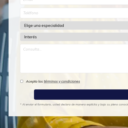
Acepto los
términos y condiciones
* Al enviar el formulario, usted declara de manera explícita y bajo su pleno cono