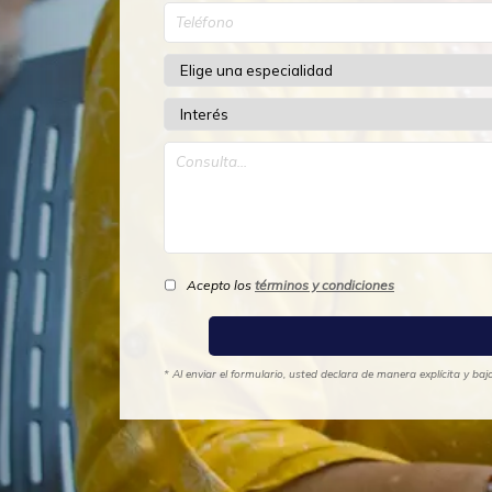
Acepto los
términos y condiciones
* Al enviar el formulario, usted declara de manera explícita y b