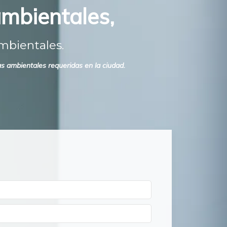
ambientales,
mbientales.
s ambientales requeridas en la ciudad.