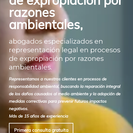
de expropiación por
razones
ambientales,
abogados especializados en
representación legal en procesos
de expropiación por razones
ambientales.
Representamos a nuestros clientes en procesos de
responsabilidad ambiental, buscando la reparación integral
de los daños causados al medio ambiente y la adopción de
medidas correctivas para prevenir futuros impactos
negativos.
Más de 15 años de experiencia
Primera consulta gratuita