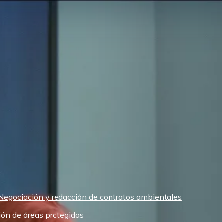
Negociación y redacción de contratos ambientales
ión de áreas protegidas