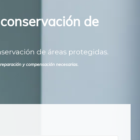
 conservación de
servación de áreas protegidas.
 reparación y compensación necesarias.