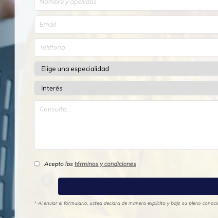
Acepto los
términos y condiciones
* Al enviar el formulario, usted declara de manera explícita y bajo su pleno cono