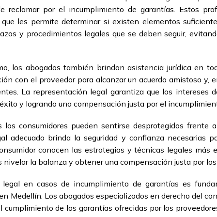
de reclamar por el incumplimiento de garantías. Estos pro
 que les permite determinar si existen elementos suficient
azos y procedimientos legales que se deben seguir, evitando
mo, los abogados también brindan asistencia jurídica en tod
ción con el proveedor para alcanzar un acuerdo amistoso y, e
tes. La representación legal garantiza que los intereses
éxito y logrando una compensación justa por el incumplimient
 los consumidores pueden sentirse desprotegidos frente a
al adecuado brinda la seguridad y confianza necesarias par
nsumidor conocen las estrategias y técnicas legales más ef
 nivelar la balanza y obtener una compensación justa por los p
 legal en casos de incumplimiento de garantías es funda
 Medellín. Los abogados especializados en derecho del consu
r el cumplimiento de las garantías ofrecidas por los proveedor