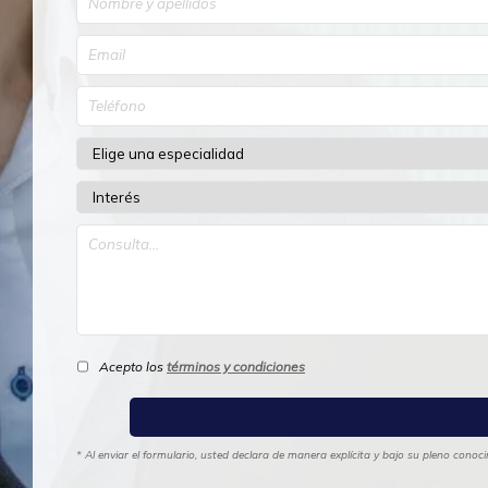
Acepto los
términos y condiciones
* Al enviar el formulario, usted declara de manera explícita y bajo su pleno cono