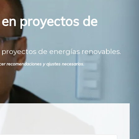
 en proyectos de
 proyectos de energías renovables.
recer recomendaciones y ajustes necesarios.