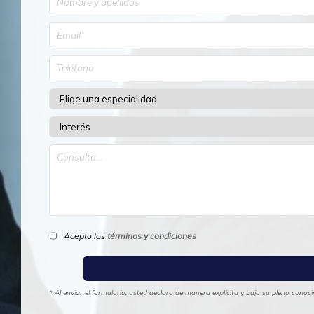
Acepto los
términos y condiciones
* Al enviar el formulario, usted declara de manera explícita y bajo su pleno cono