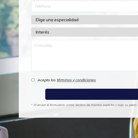
Acepto los
términos y condiciones
* Al enviar el formulario, usted declara de manera explícita y bajo su ple