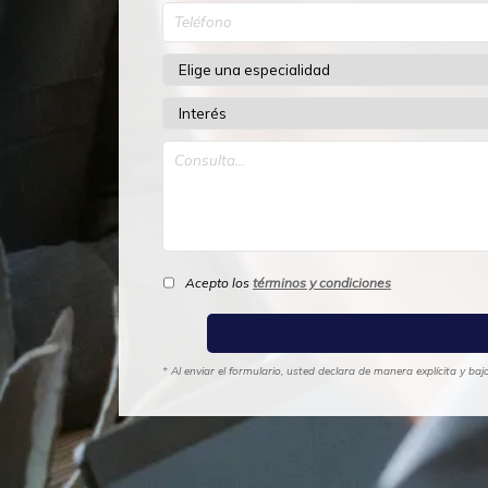
Acepto los
términos y condiciones
* Al enviar el formulario, usted declara de manera explícita y b