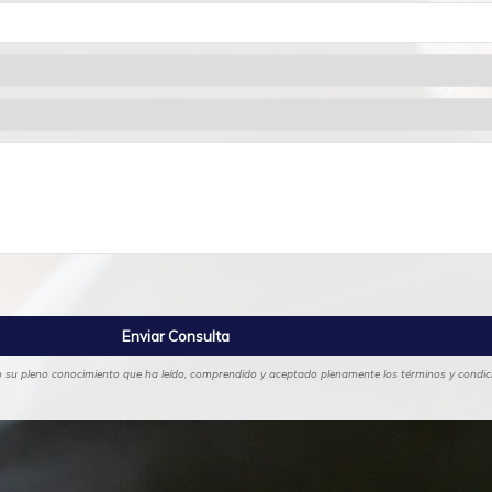
ajo su pleno conocimiento que ha leído, comprendido y aceptado plenamente los términos y condicio