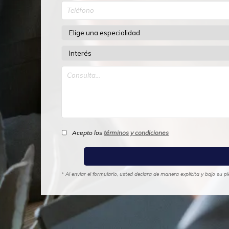
Acepto los
términos y condiciones
* Al enviar el formulario, usted declara de manera explícita y bajo su