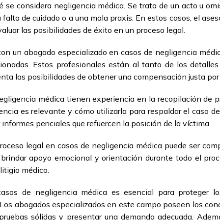
é se considera negligencia médica. Se trata de un acto u omis
falta de cuidado o a una mala praxis. En estos casos, el ase
aluar las posibilidades de éxito en un proceso legal.
 con un abogado especializado en casos de negligencia médi
ionadas. Estos profesionales están al tanto de los detalles 
ta las posibilidades de obtener una compensación justa por 
gligencia médica tienen experiencia en la recopilación de 
encia es relevante y cómo utilizarla para respaldar el caso d
informes periciales que refuercen la posición de la víctima.
proceso legal en casos de negligencia médica puede ser comp
rindar apoyo emocional y orientación durante todo el proce
itigio médico.
asos de negligencia médica es esencial para proteger l
. Los abogados especializados en este campo poseen los cono
lar pruebas sólidas y presentar una demanda adecuada. Adem