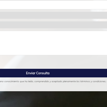
 pleno conocimiento que ha leído, comprendido y aceptado plenamente los términos y condiciones, a