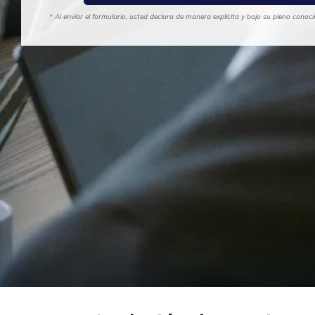
* Al enviar el formulario, usted declara de manera explícita y bajo su pleno cono