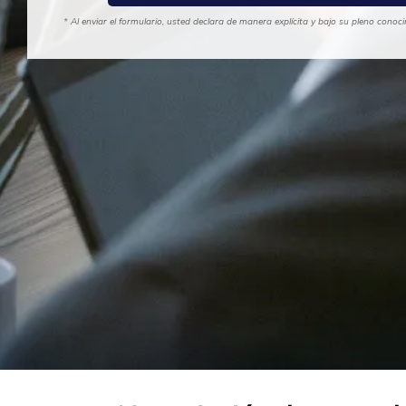
* Al enviar el formulario, usted declara de manera explícita y bajo su pleno cono