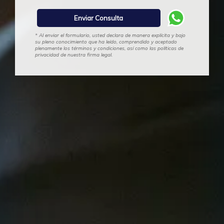
* Al enviar el formulario, usted declara de manera explícita y bajo
su pleno conocimiento que ha leído, comprendido y aceptado
plenamente los términos y condiciones, así como las políticas de
privacidad de nuestra firma legal.