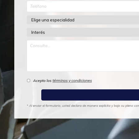
Acepto los
términos y condiciones
* Al enviar el formulario, usted declara de manera explícita y bajo su pleno c