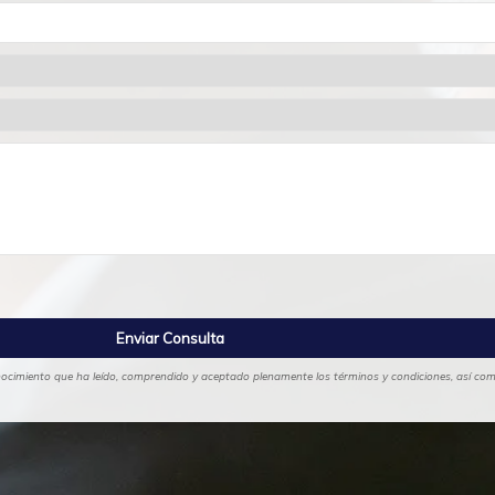
onocimiento que ha leído, comprendido y aceptado plenamente los términos y condiciones, así como 