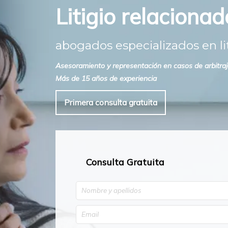
Litigio relacionad
abogados especializados en lit
Asesoramiento y representación en casos de arbitraje 
Más de 15 años de experiencia
Primera consulta gratuita
Consulta Gratuita