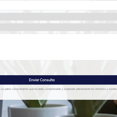
ajo su pleno conocimiento que ha leído, comprendido y aceptado plenamente los términos y condicio