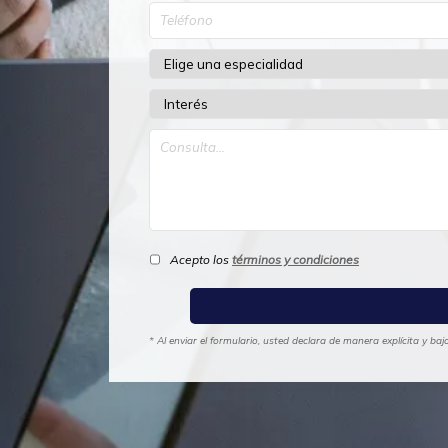
Acepto los
términos y condiciones
* Al enviar el formulario, usted declara de manera explícita y b