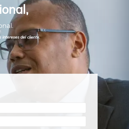
ional,
onal.
intereses del cliente.