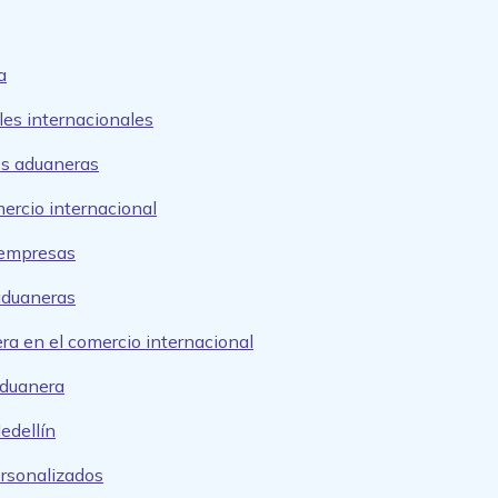
a
es internacionales
es aduaneras
mercio internacional
 empresas
aduaneras
ra en el comercio internacional
aduanera
edellín
ersonalizados