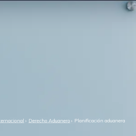
ternacional
Derecho Aduanero
Planificación aduanera