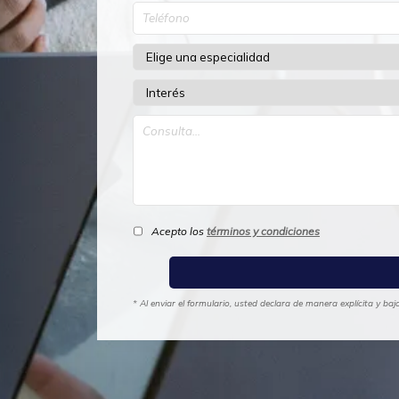
Acepto los
términos y condiciones
* Al enviar el formulario, usted declara de manera explícita y b