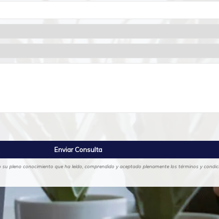
ajo su pleno conocimiento que ha leído, comprendido y aceptado plenamente los términos y condicio