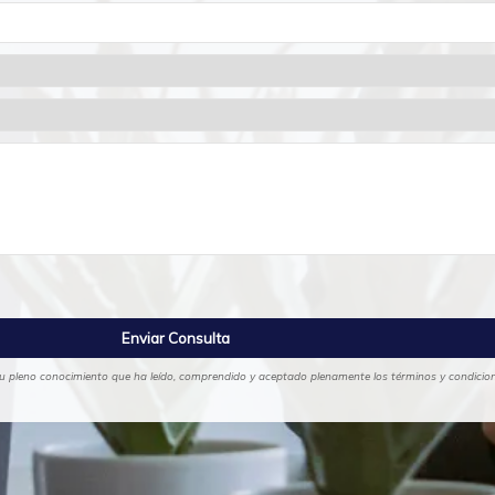
 su pleno conocimiento que ha leído, comprendido y aceptado plenamente los términos y condicione