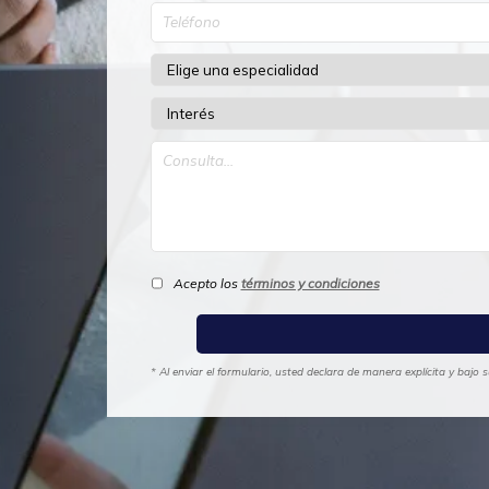
Acepto los
términos y condiciones
* Al enviar el formulario, usted declara de manera explícita y bajo