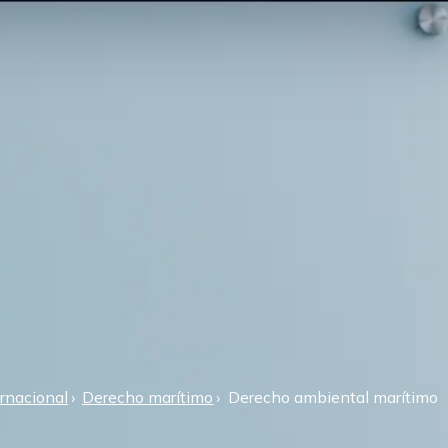
rnacional
Derecho marítimo
Derecho ambiental marítimo