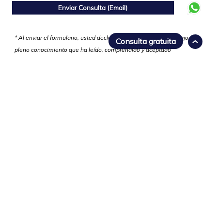
* Al enviar el formulario, usted declara de manera explícita y bajo su
Consulta gratuita
pleno conocimiento que ha leído, comprendido y aceptado
plenamente los términos y condiciones, así como las políticas de
privacidad de nuestra firma legal.
"
No hay viento favorable para el barco
"
que no sabe a dónde va - Séneca
El Derecho de navegación y
transporte marítimo es el faro que
guía a los barcos en su travesía por
los mares del mundo - Luis Adriano
Martínez Naval.