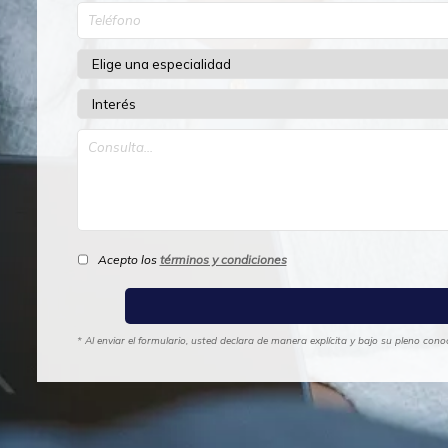
Acepto los
términos y condiciones
* Al enviar el formulario, usted declara de manera explícita y bajo su pleno con