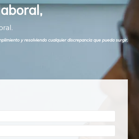
aboral,
ral.
limiento y resolviendo cualquier discrepancia que pueda surgir.