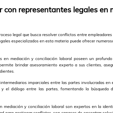
r con representantes legales en m
proceso legal que busca resolver conflictos entre empleadores
egales especializados en esta materia puede ofrecer numero
les en mediación y conciliación laboral poseen un profundo
 permite brindar asesoramiento experto a sus clientes, ase
dientes.
ermediarios imparciales entre las partes involucradas en el 
n y el diálogo entre las partes, fomentando la búsqueda 
en mediación y conciliación laboral son expertos en la ident
dad para gestionar conflictos, son capaces de encontrar soluc