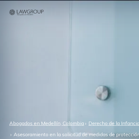
Abogados en Medellín, Colombia
Derecho de la Infanci
Asesoramiento en la solicitud de medidas de protecció