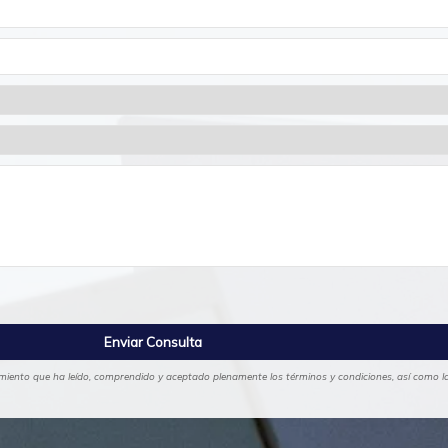
cimiento que ha leído, comprendido y aceptado plenamente los términos y condiciones, así como las