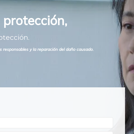
 protección,
otección.
os responsables y la reparación del daño causado.