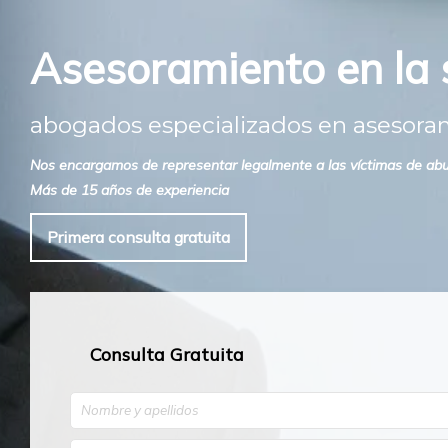
Asesoramiento en la s
abogados especializados en asesoram
Nos encargamos de representar legalmente a las víctimas de abuso
Más de 15 años de experiencia
Primera consulta gratuita
Consulta Gratuita