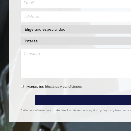
Acepto los
términos y condiciones
* Al enviar el formulario, usted declara de manera explícita y bajo su pleno cono