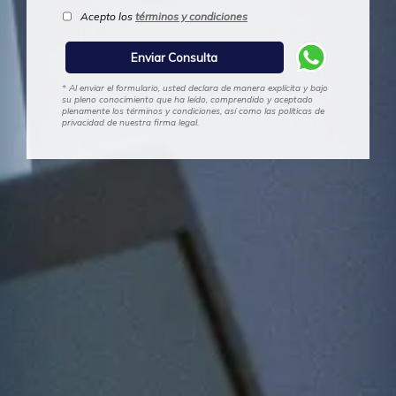
Acepto los
términos y condiciones
* Al enviar el formulario, usted declara de manera explícita y bajo
su pleno conocimiento que ha leído, comprendido y aceptado
plenamente los términos y condiciones, así como las políticas de
privacidad de nuestra firma legal.