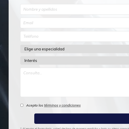
Acepto los
términos y condiciones
* Al enviar el formulario, usted declara de manera explícita y bajo su pleno cono