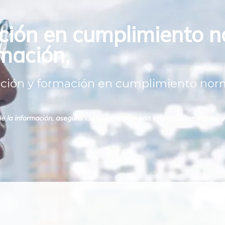
ción en cumplimiento n
rmación,
ción y formación en cumplimiento norm
la información, asegurando que cumplan con los requisitos legales y p