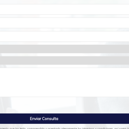
cimiento que ha leído, comprendido y aceptado plenamente los términos y condiciones, así como las