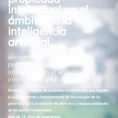
intelectual en el
ámbito de la
inteligencia
artificial,
abogados especializados en
protección de propiedad
intelectual en el ámbito de la
inteligencia artificial.
Redacción y análisis de acuerdos contractuales que regulen
el uso, desarrollo y licenciamiento de tecnologías de IA,
garantizando la protección de derechos y responsabilidades
de las partes involucradas.
Más de 15 años de experiencia