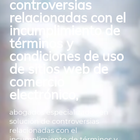
controversias
relacionadas con el
incumplimiento de
términos y
condiciones de uso
de sitios web de
comercio
electrónico,
abogados especializados en
solución de controversias
relacionadas con el
incumplimiento de términos y